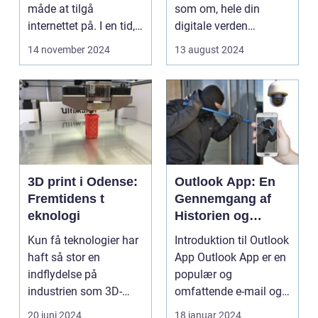
måde at tilgå
som om, hele din
internettet på. I en tid,
digitale verden
h...
st&arin...
14 november 2024
13 august 2024
3D print i Odense:
Outlook App: En
Fremtidens t
Gennemgang af
eknologi
Historien og
Vigtige Funktioner
Kun få teknologier har
Introduktion til Outlook
haft så stor en
App Outlook App er en
indflydelse på
populær og
industrien som 3D-
omfattende e-mail og
print. I m...
kalender applikation...
20 juni 2024
18 januar 2024