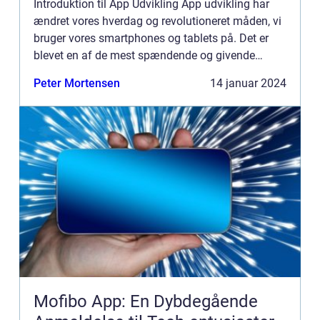
Introduktion til App Udvikling App udvikling har
ændret vores hverdag og revolutioneret måden, vi
bruger vores smartphones og tablets på. Det er
blevet en af de mest spændende og givende
teknologiske discipliner i det 21. århundrede. Hvis
Peter Mortensen
14 januar 2024
du er inter...
Mofibo App: En Dybdegående