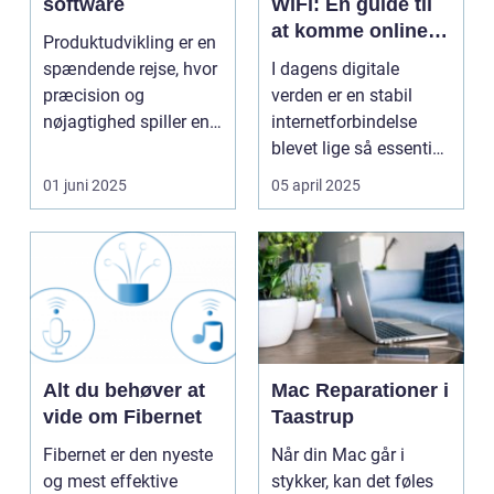
software
WiFi: En guide til
at komme online
Produktudvikling er en
nemt og hurtigt
spændende rejse, hvor
I dagens digitale
præcision og
verden er en stabil
nøjagtighed spiller en
internetforbindelse
...
blevet lige så essentiel
som elektri...
01 juni 2025
05 april 2025
Alt du behøver at
Mac Reparationer i
vide om Fibernet
Taastrup
Fibernet er den nyeste
Når din Mac går i
og mest effektive
stykker, kan det føles