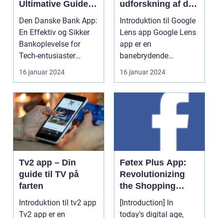
Ultimative Guide til
udforskning af den
en Effektiv og
visuelle søges
Den Danske Bank App:
Introduktion til Google
Sikker
funktioner
En Effektiv og Sikker
Lens app Google Lens
Bankoplevelse
Bankoplevelse for
app er en
Tech-entusiaster
banebrydende
Introduktion til Den...
teknologi udviklet af
16 januar 2024
16 januar 2024
Google, d...
Tv2 app – Din
Føtex Plus App:
guide til TV på
Revolutionizing
farten
the Shopping
Experience
Introduktion til tv2 app
[Introduction] In
Tv2 app er en
today's digital age,