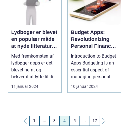
Lydbøger er blevet
Budget Apps:
en populær måde
Revolutionizing
at nyde litteratur
Personal Finance
på for mange
Management
Med fremkomsten af
Introduction to Budget
mennesker, især i
lydbøger apps er det
Apps Budgeting is an
en travl hverdag,
blevet nemt og
essential aspect of
hvor tid til at sidde
bekvemt at lytte til dine
managing personal
ned og læse en
yndlingsbøger, uans...
finances and ensu...
11 januar 2024
10 januar 2024
bog er begrænset
1
…
3
4
5
…
17