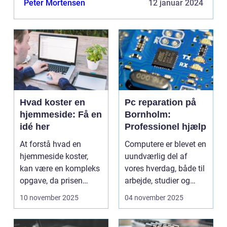
Peter Mortensen
12 januar 2024
og digitale pro...
Hvad koster en
Pc reparation på
hjemmeside: Få en
Bornholm:
idé her
Professionel hjælp
At forstå hvad en
Computere er blevet en
hjemmeside koster,
uundværlig del af
kan være en kompleks
vores hverdag, både til
opgave, da prisen
arbejde, studier og
afhæng...
und...
10 november 2025
04 november 2025