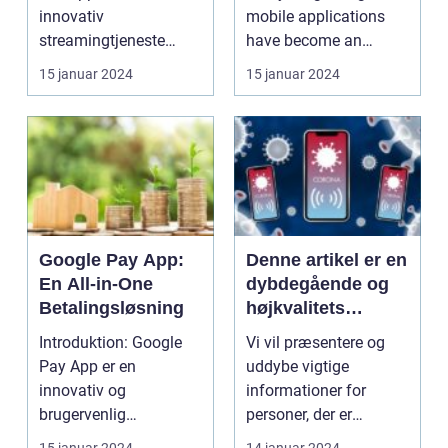
innovativ
mobile applications
streamingtjeneste
have become an
udviklet af det danske
integral part of our
15 januar 2024
15 januar 2024
tv-netvær...
live...
Google Pay App:
Denne artikel er en
En All-in-One
dybdegående og
Betalingsløsning
højkvalitets
gennemgang af
Introduktion: Google
Vi vil præsentere og
Danske Spil App til
Pay App er en
uddybe vigtige
et online magasin
innovativ og
informationer for
brugervenlig
personer, der er
mobilbetalingsapp
generelt interesserede i