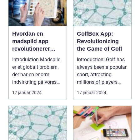
Hvordan en
GolfBox App:
madspild app
Revolutionizing
revolutionerer
the Game of Golf
vores forhold til
Introduktion Madspild
Introduction: Golf has
mad
er et globalt problem,
always been a popular
der har en enorm
sport, attracting
indvirkning på vores
millions of players
miljø og økonomi...
worldwide. As the...
17 januar 2024
17 januar 2024