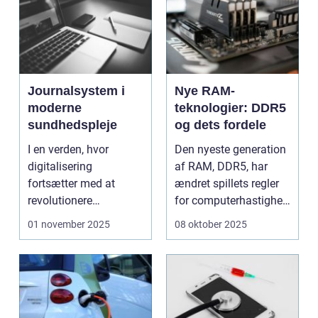
Journalsystem i
Nye RAM-
moderne
teknologier: DDR5
sundhedspleje
og dets fordele
I en verden, hvor
Den nyeste generation
digitalisering
af RAM, DDR5, har
fortsætter med at
ændret spillets regler
revolutionere
for computerhastighed
forskellige sektorer, er
og effekt...
01 november 2025
08 oktober 2025
sund...