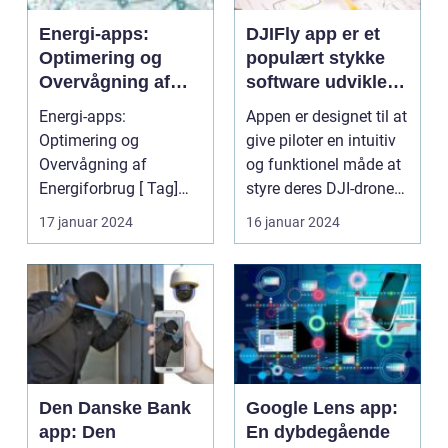
Energi-apps:
DJIFly app er et
Optimering og
populært stykke
Overvågning af
software udviklet
Energiforbrug [
af DJI, verdens
Energi-apps:
Appen er designet til at
Tag]
førende producent
Optimering og
give piloter en intuitiv
af droner til
Overvågning af
og funktionel måde at
forbrugere og
Energiforbrug [ Tag]
styre deres DJI-drone
professionelle
Introduktion til energi
på, sa...
17 januar 2024
16 januar 2024
apps [H2 Tag...
Den Danske Bank
Google Lens app:
app: Den
En dybdegående