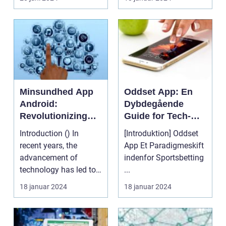
Minsundhed App
Oddset App: En
Android:
Dybdegående
Revolutionizing
Guide for Tech-
Personal Health
entusiaster
Introduction () In
[Introduktion] Oddset
Management
recent years, the
App Et Paradigmeskift
advancement of
indenfor Sportsbetting
technology has led to
...
the development of
18 januar 2024
18 januar 2024
numerou...