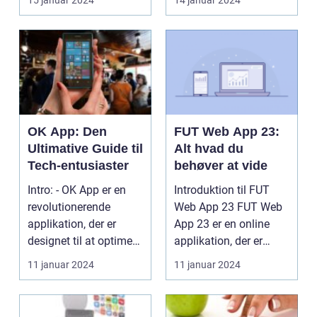
15 januar 2024
14 januar 2024
udviklet af Google. ...
emne...
OK App: Den
FUT Web App 23:
Ultimative Guide til
Alt hvad du
Tech-entusiaster
behøver at vide
Intro: - OK App er en
Introduktion til FUT
revolutionerende
Web App 23 FUT Web
applikation, der er
App 23 er en online
designet til at optimere
applikation, der er
og forbedre bru...
udviklet specielt t...
11 januar 2024
11 januar 2024