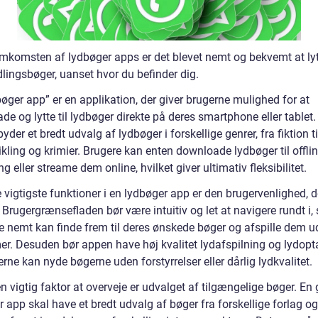
mkomsten af lydbøger apps er det blevet nemt og bekvemt at lytt
lingsbøger, uanset hvor du befinder dig.
øger app” er en applikation, der giver brugerne mulighed for at
e og lytte til lydbøger direkte på deres smartphone eller tablet.
byder et bredt udvalg af lydbøger i forskellige genrer, fra fiktion ti
kling og krimier. Brugere kan enten downloade lydbøger til offli
ng eller streame dem online, hvilket giver ultimativ fleksibilitet.
 vigtigste funktioner i en lydbøger app er den brugervenlighed, 
. Brugergrænsefladen bør være intuitiv og let at navigere rundt i,
e nemt kan finde frem til deres ønskede bøger og afspille dem 
er. Desuden bør appen have høj kvalitet lydafspilning og lydopt
rne kan nyde bøgerne uden forstyrrelser eller dårlig lydkvalitet.
 vigtig faktor at overveje er udvalget af tilgængelige bøger. En
 app skal have et bredt udvalg af bøger fra forskellige forlag og