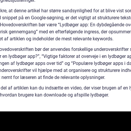
ighedsjusteringer.
ikre, at denne artikel har større sandsynlighed for at blive vist s
 snippet på en Google-søgning, er det vigtigt at strukturere teks
. Hovedoverskriften bør være “Lydbøger app: En dybdegående ov
orisk gennemgang” med en efterfølgende ingress, der opsummer
et af artiklen og indeholder de mest relevante keywords.
ovedoverskriften bør der anvendes forskellige underoverskrifte
 en lydbøger app?”, “Vigtige faktorer at overveje i en lydbøger a
ingen af lydbøger apps over tid” og “Populære lydbøger apps i d
deroverskrifter vil hjælpe med at organisere og strukturere indh
 nemt for læseren at finde de relevante oplysninger.
el af artiklen kan du indsætte en video, der viser brugen af en 
 hvordan brugere kan downloade og afspille lydbøger.