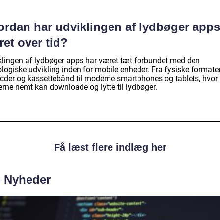
ordan har udviklingen af lydbøger apps
et over tid?
klingen af lydbøger apps har været tæt forbundet med den
ologiske udvikling inden for mobile enheder. Fra fysiske formate
cder og kassettebånd til moderne smartphones og tablets, hvor
erne nemt kan downloade og lytte til lydbøger.
Få læst flere indlæg her
e Nyheder