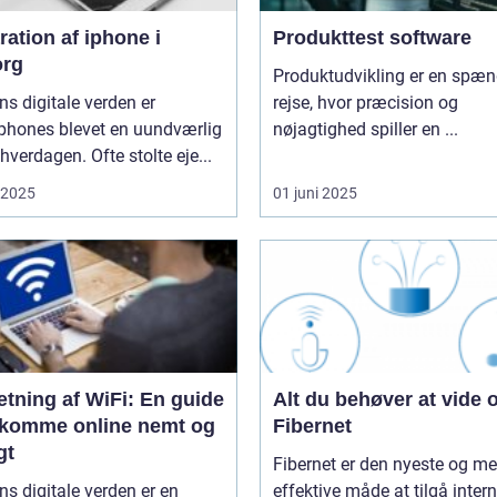
ation af iphone i
Produkttest software
org
Produktudvikling er en spæ
ns digitale verden er
rejse, hvor præcision og
phones blevet en uundværlig
nøjagtighed spiller en ...
 hverdagen. Ofte stolte eje...
i 2025
01 juni 2025
tning af WiFi: En guide
Alt du behøver at vide
at komme online nemt og
Fibernet
gt
Fibernet er den nyeste og me
ns digitale verden er en
effektive måde at tilgå intern