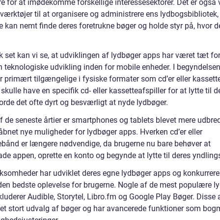
re for at imødekomme forskellige interessesektorer. Det er også v
værktøjer til at organisere og administrere ens lydbogsbibliotek,
e kan nemt finde deres foretrukne bøger og holde styr på, hvor d
k set kan vi se, at udviklingen af lydbøger apps har været tæt f
 teknologiske udvikling inden for mobile enheder. I begyndelsen
 primært tilgængelige i fysiske formater som cd’er eller kassett
kulle have en specifik cd- eller kassetteafspiller for at lytte til 
orde det ofte dyrt og besværligt at nyde lydbøger.
af de seneste årtier er smartphones og tablets blevet mere udbred
åbnet nye muligheder for lydbøger apps. Hverken cd’er eller
ebånd er længere nødvendige, da brugerne nu bare behøver at
de appen, oprette en konto og begynde at lytte til deres yndling
irksomheder har udviklet deres egne lydbøger apps og konkurrere
 den bedste oplevelse for brugerne. Nogle af de mest populære l
kluderer Audible, Storytel, Libro.fm og Google Play Bøger. Disse
r et stort udvalg af bøger og har avancerede funktioner som bo