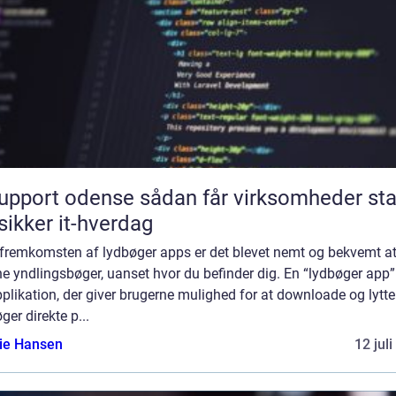
rt odense sådan får virksomheder stabil
sikker it-hverdag
fremkomsten af lydbøger apps er det blevet nemt og bekvemt at 
ine yndlingsbøger, uanset hvor du befinder dig. En “lydbøger app”
plikation, der giver brugerne mulighed for at downloade og lytte 
ger direkte p...
lie Hansen
12 jul