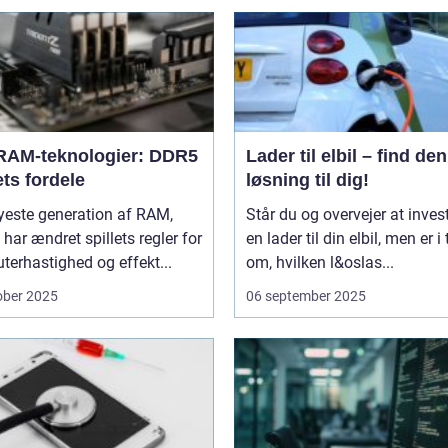
RAM-teknologier: DDR5
Lader til elbil – find den
ts fordele
løsning til dig!
yeste generation af RAM,
Står du og overvejer at invest
har ændret spillets regler for
en lader til din elbil, men er i 
erhastighed og effekt...
om, hvilken l&oslas...
ober 2025
06 september 2025