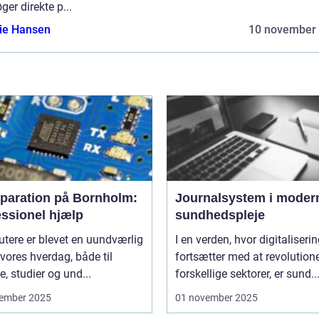
ger direkte p...
lie Hansen
10 november
eparation på Bornholm:
Journalsystem i moder
essionel hjælp
sundhedspleje
tere er blevet en uundværlig
I en verden, hvor digitaliseri
 vores hverdag, både til
fortsætter med at revolution
e, studier og und...
forskellige sektorer, er sund..
ember 2025
01 november 2025