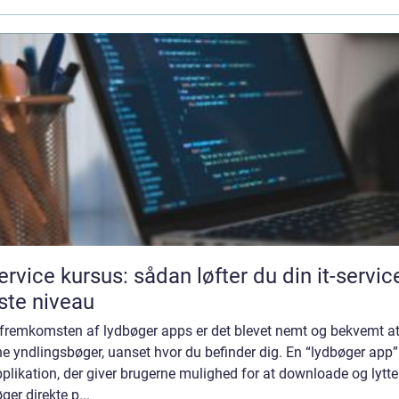
service kursus: sådan løfter du din it-service
te niveau
fremkomsten af lydbøger apps er det blevet nemt og bekvemt at 
ine yndlingsbøger, uanset hvor du befinder dig. En “lydbøger app”
plikation, der giver brugerne mulighed for at downloade og lytte 
ger direkte p...