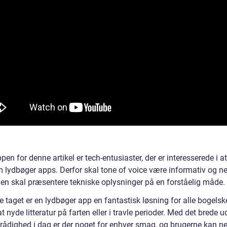
en for denne artikel er tech-entusiaster, der er interesserede i a
 lydbøger apps. Derfor skal tone of voice være informativ og ne
klen skal præsentere tekniske oplysninger på en forståelig måde.
le taget er en lydbøger app en fantastisk løsning for alle bogelske
t nyde litteratur på farten eller i travle perioder. Med det brede u
l rådighed i dag er der noget for enhver smag, og brugerne kan n