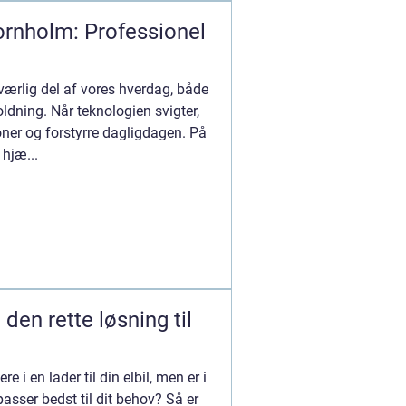
ornholm: Professionel
ærlig del af vores hverdag, både
oldning. Når teknologien svigter,
oner og forstyrre dagligdagen. På
hjæ...
d den rette løsning til
e i en lader til din elbil, men er i
passer bedst til dit behov? Så er