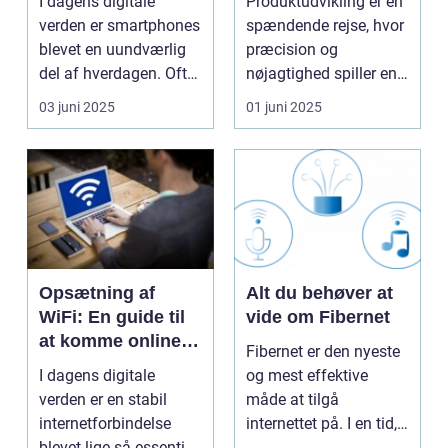
I dagens digitale
Produktudvikling er en
verden er smartphones
spændende rejse, hvor
blevet en uundværlig
præcision og
del af hverdagen. Ofte
nøjagtighed spiller en
stolte eje...
...
03 juni 2025
01 juni 2025
Opsætning af
Alt du behøver at
WiFi: En guide til
vide om Fibernet
at komme online
Fibernet er den nyeste
nemt og hurtigt
I dagens digitale
og mest effektive
verden er en stabil
måde at tilgå
internetforbindelse
internettet på. I en tid,
blevet lige så essentiel
h...