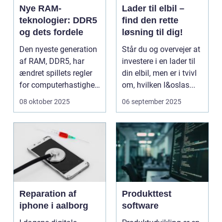
Nye RAM-
Lader til elbil –
teknologier: DDR5
find den rette
og dets fordele
løsning til dig!
Den nyeste generation
Står du og overvejer at
af RAM, DDR5, har
investere i en lader til
ændret spillets regler
din elbil, men er i tvivl
for computerhastighed
om, hvilken l&oslas...
og effekt...
08 oktober 2025
06 september 2025
Reparation af
Produkttest
iphone i aalborg
software