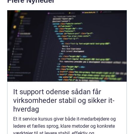
Flere Nyheder
It support odense sådan får
virksomheder stabil og sikker it-
hverdag
Et it service kursus giver både it-medarbejdere og
ledere et fælles sprog, klare metoder og konkrete
værktøjer til at levere stabil, effektiv og