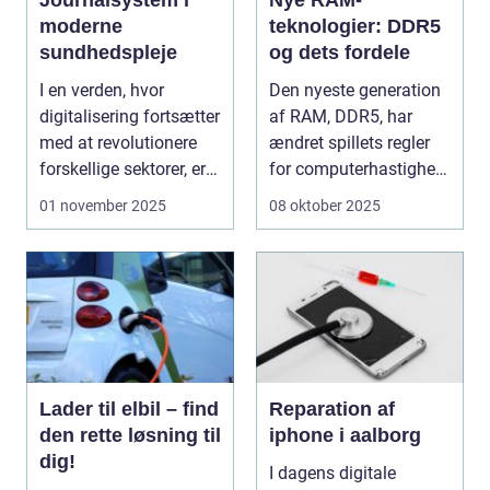
moderne
teknologier: DDR5
sundhedspleje
og dets fordele
I en verden, hvor
Den nyeste generation
digitalisering fortsætter
af RAM, DDR5, har
med at revolutionere
ændret spillets regler
forskellige sektorer, er
for computerhastighed
sund...
og effekt...
01 november 2025
08 oktober 2025
Lader til elbil – find
Reparation af
den rette løsning til
iphone i aalborg
dig!
I dagens digitale