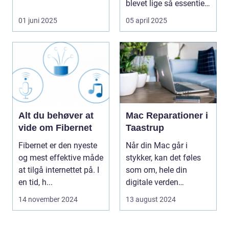
...
blevet lige så essentiel
som elektri...
01 juni 2025
05 april 2025
Alt du behøver at
Mac Reparationer i
vide om Fibernet
Taastrup
Fibernet er den nyeste
Når din Mac går i
og mest effektive måde
stykker, kan det føles
at tilgå internettet på. I
som om, hele din
en tid, h...
digitale verden
st&arin...
14 november 2024
13 august 2024