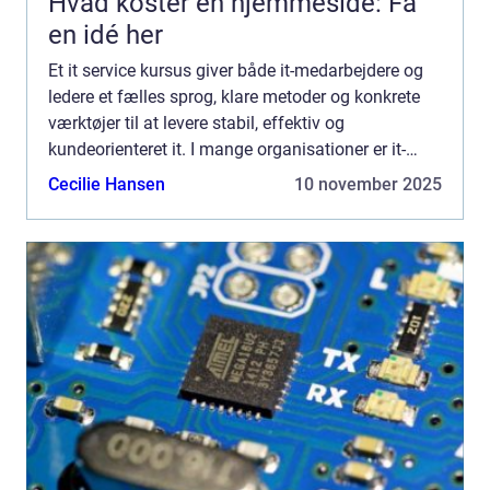
Hvad koster en hjemmeside: Få
en idé her
Et it service kursus giver både it-medarbejdere og
ledere et fælles sprog, klare metoder og konkrete
værktøjer til at levere stabil, effektiv og
kundeorienteret it. I mange organisationer er it-
hverdagen præget af afbrydelser, brandslukning og
Cecilie Hansen
10 november 2025
misfor...