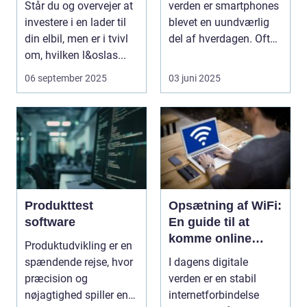
Står du og overvejer at
verden er smartphones
investere i en lader til
blevet en uundværlig
din elbil, men er i tvivl
del af hverdagen. Ofte
om, hvilken l&oslas...
stolte eje...
06 september 2025
03 juni 2025
Produkttest
Opsætning af WiFi:
software
En guide til at
komme online
Produktudvikling er en
nemt og hurtigt
spændende rejse, hvor
I dagens digitale
præcision og
verden er en stabil
nøjagtighed spiller en
internetforbindelse