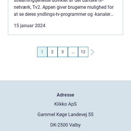
streamingtjeneste udviklet af det danske tv-
netværk, Tv2. Appen giver brugerne mulighed for
at se deres yndlings-tv-programmer og -kanaler
når som helst og hvor som helst, lige fra deres
15 januar 2024
smartphone ell...
1
2
3
…
12
Adresse