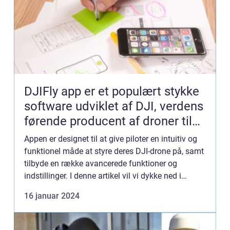
DJIFly app er et populært stykke
software udviklet af DJI, verdens
førende producent af droner til
forbrugere og professionelle
Appen er designet til at give piloter en intuitiv og
funktionel måde at styre deres DJI-drone på, samt
tilbyde en række avancerede funktioner og
indstillinger. I denne artikel vil vi dykke ned i
DJIFly appens præsentation, historie og udvikling,
16 januar 2024
samt...