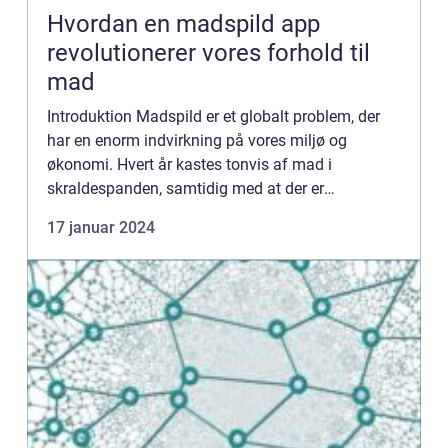
Hvordan en madspild app
revolutionerer vores forhold til
mad
Introduktion Madspild er et globalt problem, der
har en enorm indvirkning på vores miljø og
økonomi. Hvert år kastes tonvis af mad i
skraldespanden, samtidig med at der er
mennesker, der lider af sult på verdensplan. Men
17 januar 2024
heldigvis er der løsninger på...