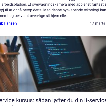
s arbejdspladser. Et overvågningskamera med app er et fantasti
tøj til at opnå netop dette. Med denne nyskabende teknologi ka
nemt og bekvemt overvåge sit hjem elle...
ik Hansen
17 marts
service kursus: sådan løfter du din it-service