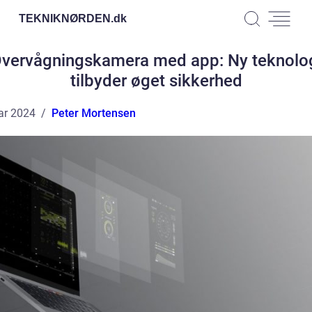
TEKNIKNØRDEN.
dk
vervågningskamera med app: Ny teknolo
tilbyder øget sikkerhed
ar 2024
Peter Mortensen