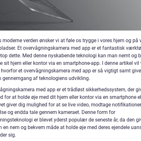
s moderne verden ønsker vi at føle os trygge i vores hjem og på 
pladser. Et overvågningskamera med app er et fantastisk værktøj 
top dette. Med denne nyskabende teknologi kan man nemt og 
 sit hjem eller kontor via en smartphone-app. I denne artikel vil 
 hvorfor et overvågningskamera med app er så vigtigt samt give
sk gennemgang af teknologiens udvikling.
vågningskamera med app er et trådløst sikkerhedssystem, der giv
 for at holde øje med dit hjem eller kontor via en smartphone el
Det giver dig mulighed for at se live video, modtage notifikatione
se og endda tale gennem kameraet. Denne form for
ningsteknologi er blevet yderst populær de seneste år, da den gi
n en nem og bekvem måde at holde øje med deres ejendele uans
der sig.