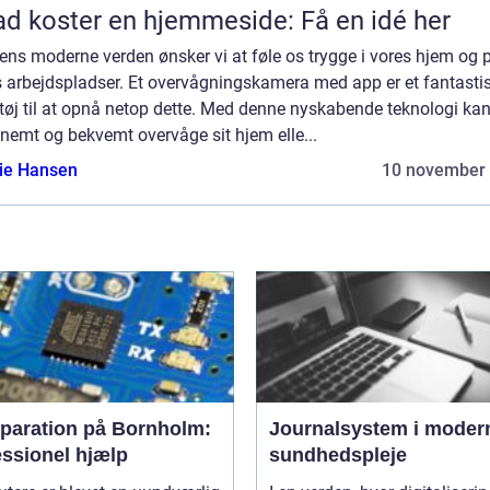
d koster en hjemmeside: Få en idé her
ens moderne verden ønsker vi at føle os trygge i vores hjem og 
s arbejdspladser. Et overvågningskamera med app er et fantasti
tøj til at opnå netop dette. Med denne nyskabende teknologi ka
nemt og bekvemt overvåge sit hjem elle...
lie Hansen
10 november
eparation på Bornholm:
Journalsystem i moder
essionel hjælp
sundhedspleje