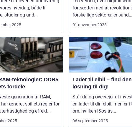
tere er blevet en uundværlig
I en verden, hvor digitaliseri
 vores hverdag, både til
fortsætter med at revolution
e, studier og und...
forskellige sektorer, er sund..
ember 2025
01 november 2025
RAM-teknologier: DDR5
Lader til elbil – find den
ts fordele
løsning til dig!
yeste generation af RAM,
Står du og overvejer at invest
har ændret spillets regler for
en lader til din elbil, men er i 
erhastighed og effekt...
om, hvilken l&oslas...
ober 2025
06 september 2025