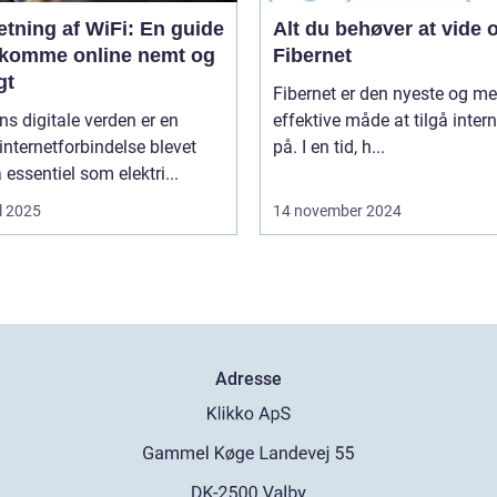
tning af WiFi: En guide
Alt du behøver at vide
at komme online nemt og
Fibernet
gt
Fibernet er den nyeste og me
ns digitale verden er en
effektive måde at tilgå intern
 internetforbindelse blevet
på. I en tid, h...
å essentiel som elektri...
l 2025
14 november 2024
Adresse