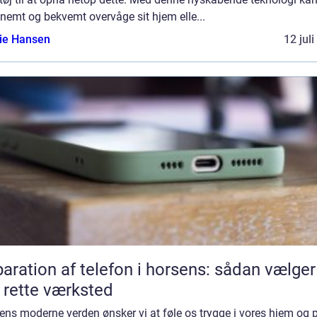
nemt og bekvemt overvåge sit hjem elle...
lie Hansen
12 jul
aration af telefon i horsens: sådan vælger
 rette værksted
ens moderne verden ønsker vi at føle os trygge i vores hjem og 