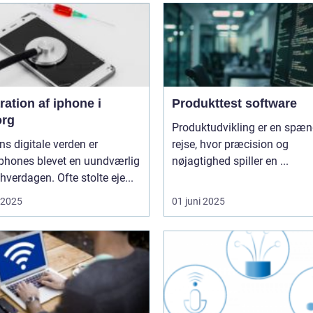
ation af iphone i
Produkttest software
org
Produktudvikling er en spæ
ns digitale verden er
rejse, hvor præcision og
phones blevet en uundværlig
nøjagtighed spiller en ...
 hverdagen. Ofte stolte eje...
i 2025
01 juni 2025