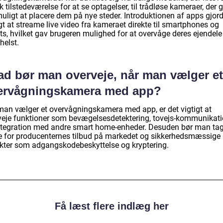
k tilstedeværelse for at se optagelser, til trådløse kameraer, der 
uligt at placere dem på nye steder. Introduktionen af apps gjord
t at streame live video fra kameraet direkte til smartphones og
ts, hvilket gav brugeren mulighed for at overvåge deres ejendele
helst.
ad bør man overveje, når man vælger et
ervågningskamera med app?
man vælger et overvågningskamera med app, er det vigtigt at
veje funktioner som bevægelsesdetektering, tovejs-kommunikat
ntegration med andre smart home-enheder. Desuden bør man ta
e for producenternes tilbud på markedet og sikkerhedsmæssige
kter som adgangskodebeskyttelse og kryptering.
Få læst flere indlæg her