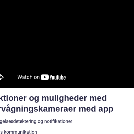
ktioner og muligheder med
rvågningskameraer med app
elsesdetektering og notifikationer
js kommunikation