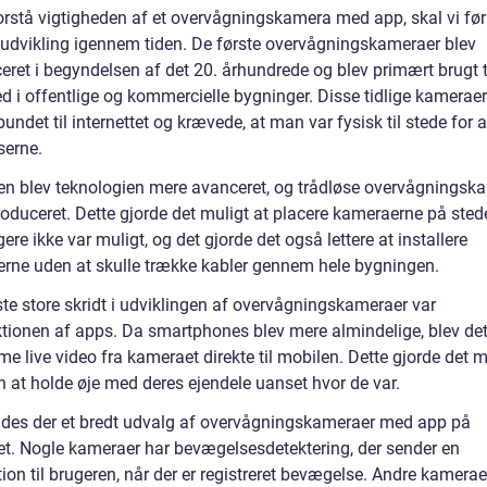
forstå vigtigheden af et overvågningskamera med app, skal vi før
 udvikling igennem tiden. De første overvågningskameraer blev
eret i begyndelsen af det 20. århundrede og blev primært brugt t
d i offentlige og kommercielle bygninger. Disse tidlige kameraer
bundet til internettet og krævede, at man var fysisk til stede for a
serne.
en blev teknologien mere avanceret, og trådløse overvågningsk
roduceret. Dette gjorde det muligt at placere kameraerne på stede
igere ikke var muligt, og det gjorde det også lettere at installere
rne uden at skulle trække kabler gennem hele bygningen.
te store skridt i udviklingen af overvågningskameraer var
ktionen af apps. Da smartphones blev mere almindelige, blev det
me live video fra kameraet direkte til mobilen. Dette gjorde det m
n at holde øje med deres ejendele uanset hvor de var.
indes der et bredt udvalg af overvågningskameraer med app på
t. Nogle kameraer har bevægelsesdetektering, der sender en
tion til brugeren, når der er registreret bevægelse. Andre kamerae