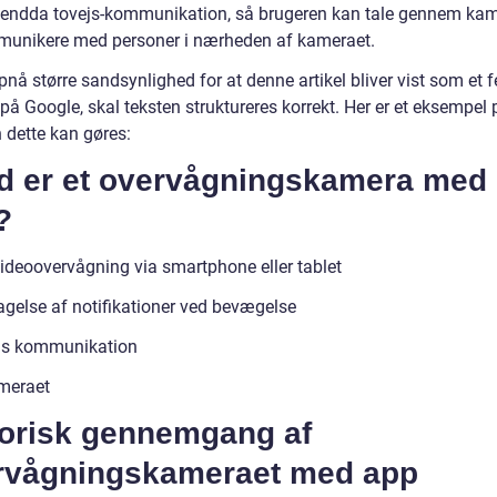
r endda tovejs-kommunikation, så brugeren kan tale gennem ka
unikere med personer i nærheden af kameraet.
pnå større sandsynlighed for at denne artikel bliver vist som et 
på Google, skal teksten struktureres korrekt. Her er et eksempel 
 dette kan gøres:
d er et overvågningskamera med
?
videoovervågning via smartphone eller tablet
gelse af notifikationer ved bevægelse
js kommunikation
meraet
torisk gennemgang af
rvågningskameraet med app