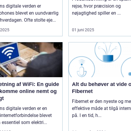
ns digitale verden er
rejse, hvor præcision og
phones blevet en uundværlig
nøjagtighed spiller en ...
 hverdagen. Ofte stolte eje...
i 2025
01 juni 2025
tning af WiFi: En guide
Alt du behøver at vide
at komme online nemt og
Fibernet
gt
Fibernet er den nyeste og me
ns digitale verden er en
effektive måde at tilgå intern
 internetforbindelse blevet
på. I en tid, h...
å essentiel som elektri...