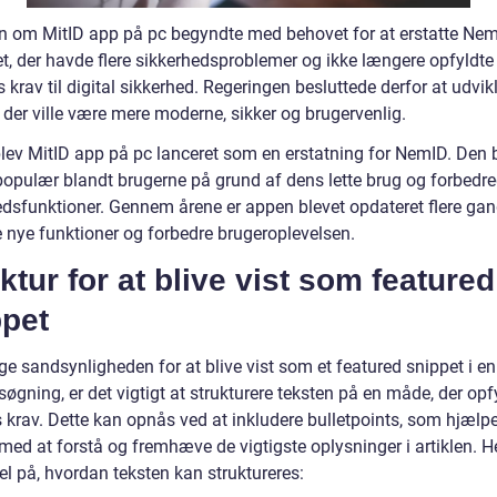
en om MitID app på pc begyndte med behovet for at erstatte Nem
t, der havde flere sikkerhedsproblemer og ikke længere opfyldte
 krav til digital sikkerhed. Regeringen besluttede derfor at udvik
 der ville være mere moderne, sikker og brugervenlig.
blev MitID app på pc lanceret som en erstatning for NemID. Den 
 populær blandt brugerne på grund af dens lette brug og forbedr
edsfunktioner. Gennem årene er appen blevet opdateret flere gan
je nye funktioner og forbedre brugeroplevelsen.
ktur for at blive vist som featured
ppet
ge sandsynligheden for at blive vist som et featured snippet i en
øgning, er det vigtigt at strukturere teksten på en måde, der opf
 krav. Dette kan opnås ved at inkludere bulletpoints, som hjælpe
ed at forstå og fremhæve de vigtigste oplysninger i artiklen. He
l på, hvordan teksten kan struktureres: