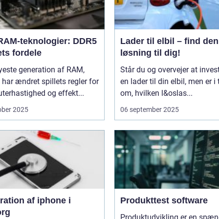
RAM-teknologier: DDR5
Lader til elbil – find den
ts fordele
løsning til dig!
yeste generation af RAM,
Står du og overvejer at invest
har ændret spillets regler for
en lader til din elbil, men er i 
erhastighed og effekt...
om, hvilken l&oslas...
ober 2025
06 september 2025
ation af iphone i
Produkttest software
org
Produktudvikling er en spæ