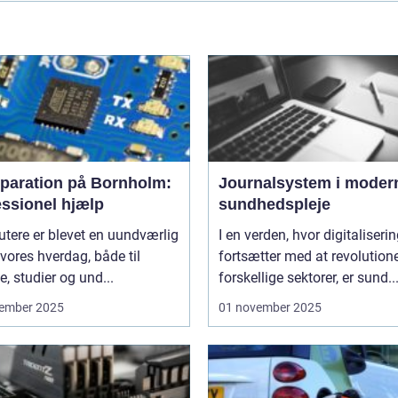
eparation på Bornholm:
Journalsystem i moder
essionel hjælp
sundhedspleje
tere er blevet en uundværlig
I en verden, hvor digitaliseri
 vores hverdag, både til
fortsætter med at revolution
e, studier og und...
forskellige sektorer, er sund..
ember 2025
01 november 2025