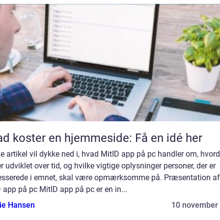
d koster en hjemmeside: Få en idé her
 artikel vil dykke ned i, hvad MitID app på pc handler om, hvor
r udviklet over tid, og hvilke vigtige oplysninger personer, der er
resserede i emnet, skal være opmærksomme på. Præsentation af
 app på pc MitID app på pc er en in...
lie Hansen
10 november