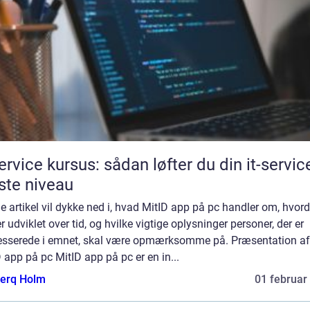
service kursus: sådan løfter du din it-service
te niveau
 artikel vil dykke ned i, hvad MitID app på pc handler om, hvor
r udviklet over tid, og hvilke vigtige oplysninger personer, der er
resserede i emnet, skal være opmærksomme på. Præsentation af
 app på pc MitID app på pc er en in...
erq Holm
01 februar