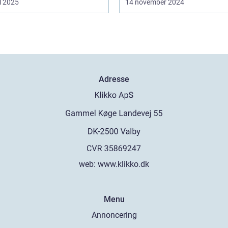
l 2025
14 november 2024
Adresse
web:
www.klikko.dk
Menu
Annoncering