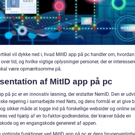
rtikel vil dykke ned i, hvad MitID app på pc handler om, hvordan
 over tid, og hvilke vigtige oplysninger personer, der er interesser
 skal være opmærksomme på.
entation af MitID app på pc
p på pc er en innovativ løsning, der erstatter NemID. Den er udvi
ske regering i samarbejde med Nets, og dens formål er at give 
og sikker måde at logge ind på forskellige websider og online se
øres ved hjælp af en to-faktor-godkendelse, der kræver både en
kode og en engangskode genereret af appen.
e vigtigste funktioner ved MitID app på pc er dens brugervenligh