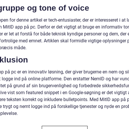
gruppe og tone of voice
en for denne artikel er tech-entusiaster, der er interesseret i at 
MitID app på pc. Derfor er det vigtigt at bruge en informativ to
er er let at forstå for både teknisk kyndige personer og dem, der 
ortrolige med emnet. Artiklen skal formidle vigtige oplysninger 
 præcis måde.
klusion
p på pc er en innovativ løsning, der giver brugerne en nem og si
 logge ind på online platforme. Den erstatter NemID og har vun
itet på grund af sin brugervenlighed og forbedrede sikkerhedsfun
live vist som featured snippet i en Google-søgning er det vigtigt 
ere teksten korrekt og inkludere bulletpoints. Med MitID app på 
 trygt og nemt logge ind på forskellige tjenester og nyde en pro
oplevelse.