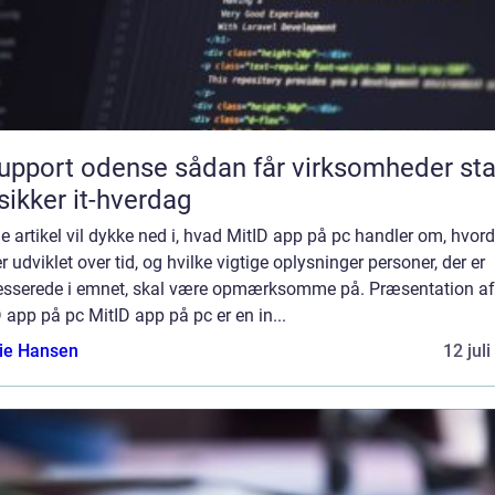
rt odense sådan får virksomheder stabil
sikker it-hverdag
 artikel vil dykke ned i, hvad MitID app på pc handler om, hvor
r udviklet over tid, og hvilke vigtige oplysninger personer, der er
resserede i emnet, skal være opmærksomme på. Præsentation af
 app på pc MitID app på pc er en in...
lie Hansen
12 jul