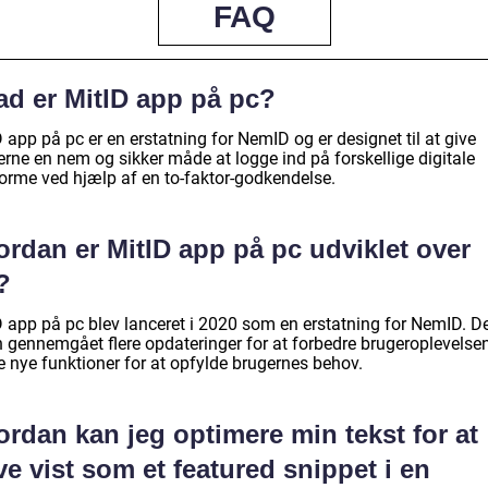
FAQ
ad er MitID app på pc?
 app på pc er en erstatning for NemID og er designet til at give
erne en nem og sikker måde at logge ind på forskellige digitale
forme ved hjælp af en to-faktor-godkendelse.
ordan er MitID app på pc udviklet over
?
D app på pc blev lanceret i 2020 som en erstatning for NemID. De
n gennemgået flere opdateringer for at forbedre brugeroplevelse
je nye funktioner for at opfylde brugernes behov.
rdan kan jeg optimere min tekst for at
ve vist som et featured snippet i en