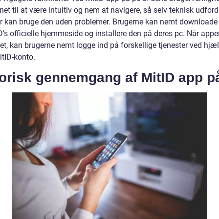
net til at være intuitiv og nem at navigere, så selv teknisk udfor
r kan bruge den uden problemer. Brugerne kan nemt downloade
D’s officielle hjemmeside og installere den på deres pc. Når appe
ret, kan brugerne nemt logge ind på forskellige tjenester ved hjæ
itID-konto.
torisk gennemgang af MitID app p