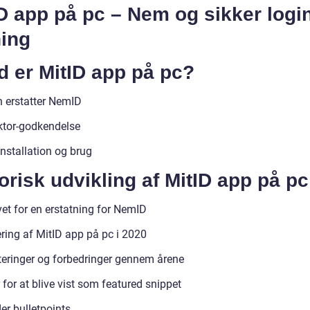
D app på pc – Nem og sikker logi
ning
d er MitID app på pc?
 erstatter NemID
ktor-godkendelse
nstallation og brug
orisk udvikling af MitID app på pc
et for en erstatning for NemID
ring af MitID app på pc i 2020
eringer og forbedringer gennem årene
 for at blive vist som featured snippet
er bulletpoints