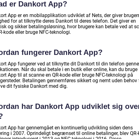
ad er Dankort App?
rt App er en mobilapplikation udviklet af Nets, der giver bruger
hed for at tilknytte deres Dankort til deres telefon. Det giver en
isk og sikker betalingsløsning, hvor brugere kan betale ved at s
R-kode eller bruge NFC-teknologi.
ordan fungerer Dankort App?
rt App fungerer ved at tilknytte dit Dankort til din telefon gen
kationen. Når du skal betale i en butik eller online, kan du bruge
ort App til at scanne en QR-kode eller bruge NFC-teknologi på
agersteder. Betalingen gennemføres sikkert og nemt uden behov 
ave dit fysiske Dankort med dig.
ordan har Dankort App udviklet sig ove
?
ort App har gennemgået en kontinuerlig udvikling siden dens
ring i 2007. Oprindeligt begrænset til online betalinger, blev QR-
inger introduceret i 2013 og NFC-teknologi i 2016. Disse