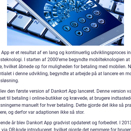
App er et resultat af en lang og kontinuerlig udviklingsproces i
gsteknologi. I starten af 2000’erne begyndte mobilteknologien at
e, hvilket åbnede op for muligheden for betaling med mobilen. N
tialet i denne udvikling, begyndte at arbejde på at lancere en m
gsløsning.
blev den første version af Dankort App lanceret. Denne version v
t til betaling i online-butikker og krævede, at brugere indtasted
sningerne manuelt for hver betaling. Dette gjorde det ikke så pr
ere, og derfor var adaptionen ikke så stor.
gende år blev Dankort App gradvist opdateret og forbedret. I 201
 via QR-kode introduceret, hvilket gjorde det nemmere for bruger