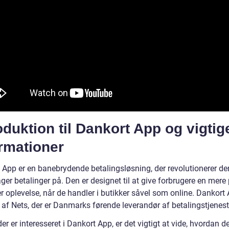
oduktion til Dankort App og vigtig
rmationer
 App er en banebrydende betalingsløsning, der revolutionerer d
ager betalinger på. Den er designet til at give forbrugere en mere
r oplevelse, når de handler i butikker såvel som online. Dankort 
 af Nets, der er Danmarks førende leverandør af betalingstjenest
der er interesseret i Dankort App, er det vigtigt at vide, hvordan d