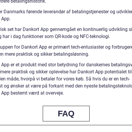
rere betalingshistorik.
er Danmarks førende leverandør af betalingstjenester og udvikler
 App.
risk set har Dankort App gennemgået en kontinuerlig udvikling s
g har i dag funktioner som QR-kode og NFC-teknologi.
uppen for Dankort App er primært tech-entusiaster og forbrugere
en mere praktisk og sikker betalingsløsning.
 App er et produkt med stor betydning for danskernes betalingsv
ere praktisk og sikker oplevelse har Dankort App potentialet til
n måde, hvorpå vi betaler for vores køb. Så hvis du er en tech-
st og ønsker at være på forkant med den nyeste betalingsteknolo
 App bestemt værd at overveje.
FAQ