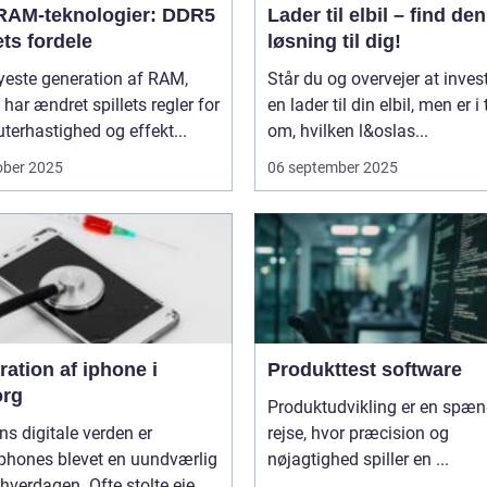
RAM-teknologier: DDR5
Lader til elbil – find den
ts fordele
løsning til dig!
yeste generation af RAM,
Står du og overvejer at invest
har ændret spillets regler for
en lader til din elbil, men er i 
erhastighed og effekt...
om, hvilken l&oslas...
ober 2025
06 september 2025
ation af iphone i
Produkttest software
org
Produktudvikling er en spæ
ns digitale verden er
rejse, hvor præcision og
phones blevet en uundværlig
nøjagtighed spiller en ...
 hverdagen. Ofte stolte eje...