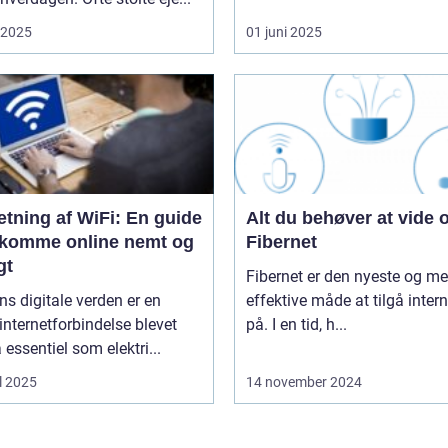
i 2025
01 juni 2025
tning af WiFi: En guide
Alt du behøver at vide
at komme online nemt og
Fibernet
gt
Fibernet er den nyeste og me
ns digitale verden er en
effektive måde at tilgå intern
 internetforbindelse blevet
på. I en tid, h...
å essentiel som elektri...
l 2025
14 november 2024