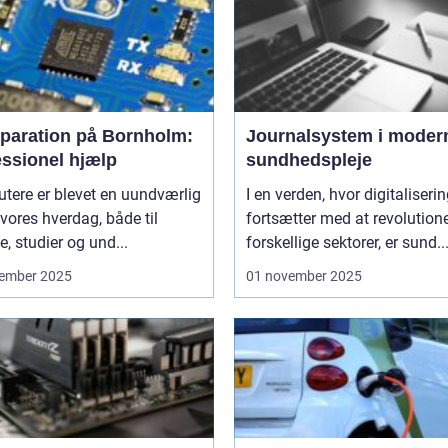
eparation på Bornholm:
Journalsystem i moder
essionel hjælp
sundhedspleje
tere er blevet en uundværlig
I en verden, hvor digitaliseri
 vores hverdag, både til
fortsætter med at revolution
e, studier og und...
forskellige sektorer, er sund..
ember 2025
01 november 2025