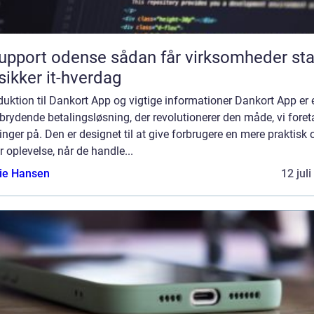
rt odense sådan får virksomheder stabil
sikker it-hverdag
duktion til Dankort App og vigtige informationer Dankort App er 
rydende betalingsløsning, der revolutionerer den måde, vi foret
inger på. Den er designet til at give forbrugere en mere praktisk 
r oplevelse, når de handle...
lie Hansen
12 jul