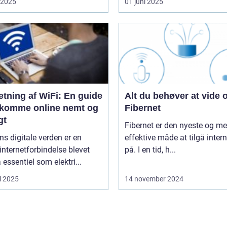
i 2025
01 juni 2025
tning af WiFi: En guide
Alt du behøver at vide
at komme online nemt og
Fibernet
gt
Fibernet er den nyeste og me
ns digitale verden er en
effektive måde at tilgå intern
 internetforbindelse blevet
på. I en tid, h...
å essentiel som elektri...
l 2025
14 november 2024