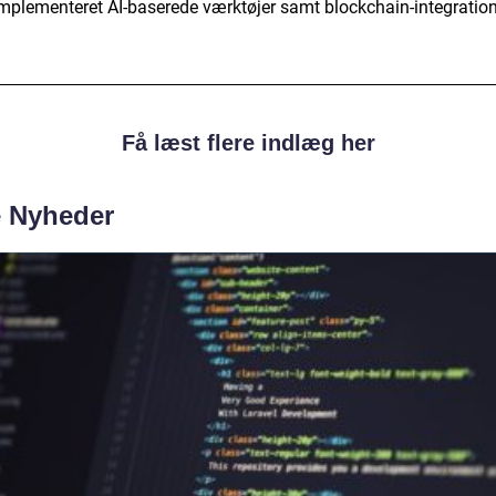
implementeret AI-baserede værktøjer samt blockchain-integration
Få læst flere indlæg her
e Nyheder