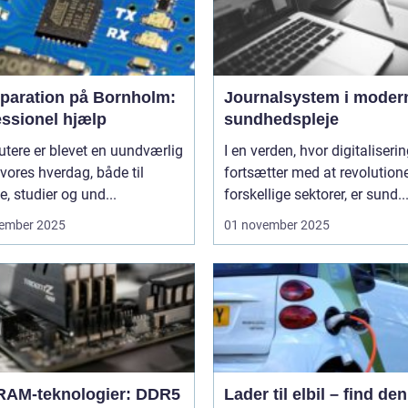
eparation på Bornholm:
Journalsystem i moder
essionel hjælp
sundhedspleje
tere er blevet en uundværlig
I en verden, hvor digitaliseri
 vores hverdag, både til
fortsætter med at revolution
e, studier og und...
forskellige sektorer, er sund..
ember 2025
01 november 2025
RAM-teknologier: DDR5
Lader til elbil – find den