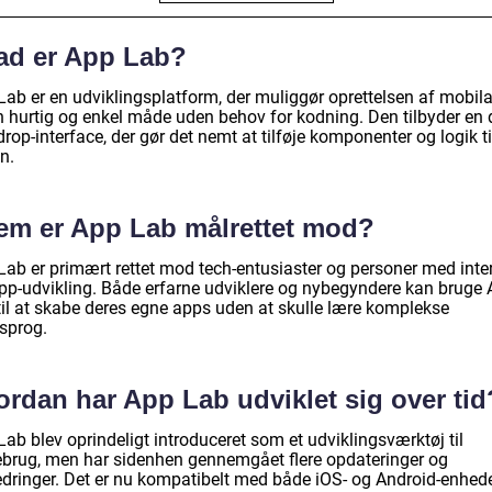
ad er App Lab?
Lab er en udviklingsplatform, der muliggør oprettelsen af mobil
n hurtig og enkel måde uden behov for kodning. Den tilbyder en 
rop-interface, der gør det nemt at tilføje komponenter og logik ti
n.
em er App Lab målrettet mod?
Lab er primært rettet mod tech-entusiaster og personer med inte
app-udvikling. Både erfarne udviklere og nybegyndere kan bruge
til at skabe deres egne apps uden at skulle lære komplekse
sprog.
ordan har App Lab udviklet sig over tid
ab blev oprindeligt introduceret som et udviklingsværktøj til
ebrug, men har sidenhen gennemgået flere opdateringer og
edringer. Det er nu kompatibelt med både iOS- og Android-enhed