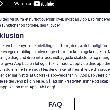
video vil du få et hurtigt overblik over, hvordan App Lab fungere
e funktioner og fordele, den tilbyder.
klusion
 er en banebrydende udviklingsplatform, der gør det muligt for a
eres egne mobilapps uden nogen form for kodningskendskab. 
enlige drag-and-drop-interface, indbyggede skabeloner og mang
ner giver App Lab en let og effektiv måde at opfylde dine app-d
m du er en erfaren udvikler, der ønsker at fremskynde din proces
r, der har lyst til at udforske app-verdenen, vil App Lab være di
ge følgesvend på din rejse. Så lad din kreativitet skinne og skab 
pplikation med App Lab i dag!
FAQ