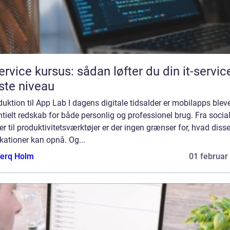
service kursus: sådan løfter du din it-service
te niveau
duktion til App Lab I dagens digitale tidsalder er mobilapps bleve
tielt redskab for både personlig og professionel brug. Fra socia
r til produktivitetsværktøjer er der ingen grænser for, hvad dis
kationer kan opnå. Og...
erq Holm
01 februar