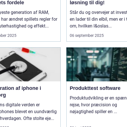
ts fordele
løsning til dig!
yeste generation af RAM,
Står du og overvejer at invest
har ændret spillets regler for
en lader til din elbil, men er i 
erhastighed og effekt...
om, hvilken l&oslas...
ober 2025
06 september 2025
ation af iphone i
Produkttest software
org
Produktudvikling er en spæ
ns digitale verden er
rejse, hvor præcision og
phones blevet en uundværlig
nøjagtighed spiller en ...
 hverdagen. Ofte stolte eje...