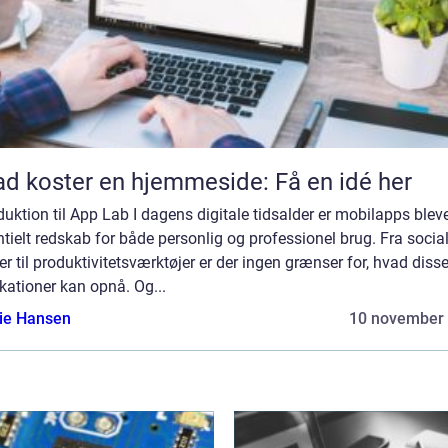
d koster en hjemmeside: Få en idé her
duktion til App Lab I dagens digitale tidsalder er mobilapps bleve
tielt redskab for både personlig og professionel brug. Fra socia
r til produktivitetsværktøjer er der ingen grænser for, hvad dis
kationer kan opnå. Og...
lie Hansen
10 november