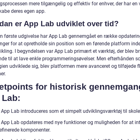
gsprocessen mere tilgængelig og effektiv for enhver, der har en 
kabe deres egen app.
dan er App Lab udviklet over tid?
in første udgivelse har App Lab gennemgået en række opdaterin
nger for at opretholde sin position som en førende platform inde
kling. I begyndelsen var App Lab primært et værktøj, der blev br
nde til at lave enkle programmeringsøvelser. Men efterhånden 
ien udviklede sig, blev platformen mere avanceret og tilføjede f
er.
etpoints for historisk gennemgan
 Lab:
 App Lab introduceres som et simpelt udviklingsværktøj til skol
 App Lab opdateres med nye funktioner og muligheden for at in
efinerede komponenter.