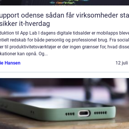
rt odense sådan får virksomheder stabil
sikker it-hverdag
duktion til App Lab I dagens digitale tidsalder er mobilapps bleve
tielt redskab for både personlig og professionel brug. Fra socia
r til produktivitetsværktøjer er der ingen grænser for, hvad dis
kationer kan opnå. Og...
lie Hansen
12 jul