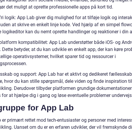
gør det muligt at oprette professionelle apps på kort tid.
ri logik: App Lab giver dig mulighed for at tilføje logik og interakt
uden at skrive en enkelt linje kode. Ved hjælp af en simpel flowc
 logikeditor kan du nemt oprette handlinger og reaktioner i din 
iplatform kompatibilitet: App Lab understøtter både iOS- og Andr
 Dette betyder, at du kan udvikle en enkelt app, der kan køre pro
ellige operativsystemer, hvilket sparer tid og ressourcer i
ngsprocessen.
esskab og support: App Lab har et aktivt og dedikeret fællesskab
e, hvor du kan stille spørgsmål, dele viden og finde inspiration til
ikling. Derudover tilbyder platformen grundige dokumentationer
s for at hjælpe dig i gang og løse eventuelle problemer undervejs
gruppe for App Lab
 er primært rettet mod tech-entusiaster og personer med interes
kling. Uanset om du er en erfaren udvikler, der vil fremskynde d