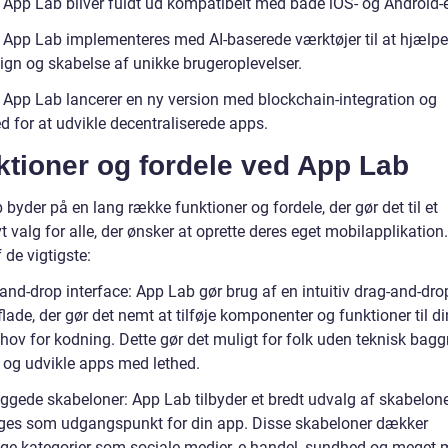
 App Lab bliver fuldt ud kompatibelt med både iOS- og Android-
 App Lab implementeres med AI-baserede værktøjer til at hjælp
ign og skabelse af unikke brugeroplevelser.
 App Lab lancerer en ny version med blockchain-integration og
d for at udvikle decentraliserede apps.
ktioner og fordele ved App Lab
byder på en lang række funktioner og fordele, der gør det til et
vt valg for alle, der ønsker at oprette deres eget mobilapplikation.
 de vigtigste:
and-drop interface: App Lab gør brug af en intuitiv drag-and-dro
ade, der gør det nemt at tilføje komponenter og funktioner til d
hov for kodning. Dette gør det muligt for folk uden teknisk bagg
 og udvikle apps med lethed.
yggede skabeloner: App Lab tilbyder et bredt udvalg af skabelone
ges som udgangspunkt for din app. Disse skabeloner dækker
lige kategorier som sociale medier, e-handel, sundhed og meget 